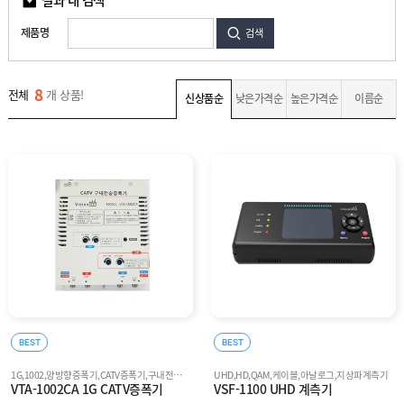
지
신
상
기
제품명
검색
파
주
변
자
광
재
8
전체
개 상품!
장
신상품순
낮은가격순
높은가격순
이름순
비
고
객
센
M
터
Y
P
회
A
사
G
소
E
이
개
용
안
내
BEST
BEST
1G,1002,양방향증폭기,CATV증폭기,구내전송증폭기
UHD,HD,QAM,케이블,아날로그,지상파계측기
VTA-1002CA 1G CATV증폭기
VSF-1100 UHD 계측기