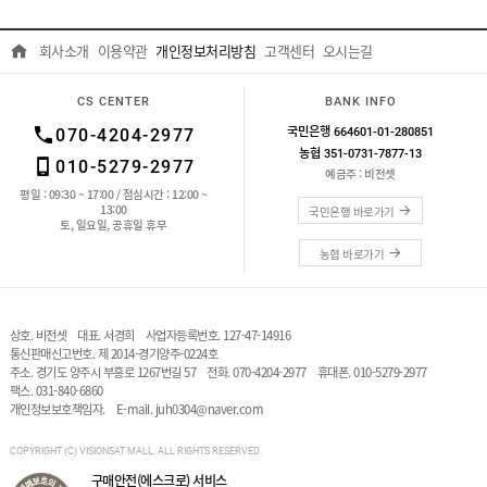
회사소개
이용약관
개인정보처리방침
고객센터
오시는길
CS CENTER
BANK INFO
국민은행 664601-01-280851
070-4204-2977
농협 351-0731-7877-13
010-5279-2977
예금주 : 비전셋
평일 : 09:30 ~ 17:00 / 점심시간 : 12:00 ~
13:00
국민은행 바로가기
토, 일요일, 공휴일 휴무
농협 바로가기
상호. 비전셋
대표. 서경희
사업자등록번호. 127-47-14916
통신판매신고번호. 제 2014-경기양주-0224호
주소. 경기도 양주시 부흥로 1267번길 57
전화.
070-4204-2977
휴대폰. 010-5279-2977
팩스. 031-840-6860
개인정보보호책임자.
E-mail.
juh0304@naver.com
COPYRIGHT (C) VISIONSAT MALL. ALL RIGHTS RESERVED.
구매안전(에스크로) 서비스