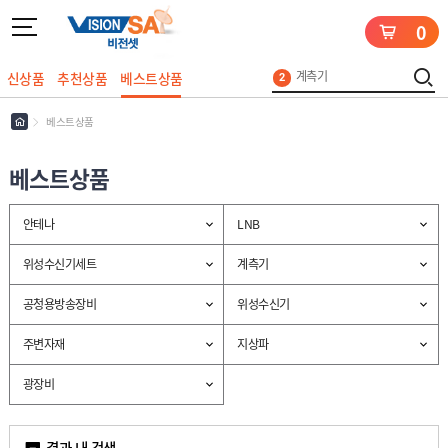
0
UHD
5
안테나
1
계측기
신상품
추천상품
베스트상품
2
케이블
3
로그인
회원가입
마이페이지
배송조회
베스트상품
지상파
4
UHD
5
안테나
베스트상품
1
안
안테나
LNB
테
나
L
위성수신기세트
계측기
N
B
위
공청용방송장비
위성수신기
성
수
공
신
주변자재
지상파
청
기
용
세
계
방
트
광장비
측
송
기
장
위
비
성
결과 내 검색
수