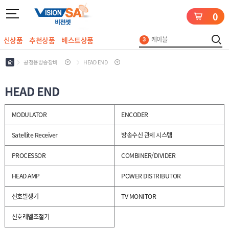
UHD
5
0
안테나
1
계측기
2
신상품
추천상품
베스트상품
케이블
3
지상파
4
로그인
회원가입
마이페이지
배송조회
공청용방송장비
HEAD END
UHD
5
안테나
1
HEAD END
안
MODULATOR
ENCODER
테
나
L
Satellite Receiver
방송수신 관제 시스템
N
B
위
PROCESSOR
COMBINER/DIVIDER
성
수
공
신
HEAD AMP
POWER DISTRIBUTOR
청
기
용
세
계
방
트
신호발생기
TV MONITOR
측
송
기
장
위
신호레벨조절기
비
성
수