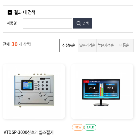
지
신
상
기
결과 내 검색
파
주
변
제품명
검색
자
광
재
장
비
30
고
전체
개 상품!
신상품순
낮은가격순
높은가격순
이름순
객
센
M
터
Y
P
회
A
사
G
소
E
이
개
용
안
내
NEW
SALE
VTDSP-3000신호레벨조절기