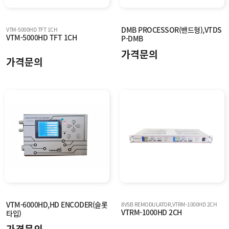
DMB PROCESSOR(밴드형),VTDS
VTM-5000HD TFT 1CH
VTM-5000HD TFT 1CH
P-DMB
가격문의
가격문의
VTM-6000HD,HD ENCODER(슬롯
8VSB REMODULATOR,VTRM-1000HD 2CH
VTRM-1000HD 2CH
타입)