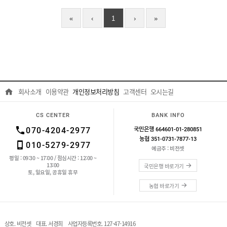
«
‹
1
›
»
회사소개
이용약관
개인정보처리방침
고객센터
오시는길
CS CENTER
BANK INFO
국민은행 664601-01-280851
070-4204-2977
농협 351-0731-7877-13
010-5279-2977
예금주 : 비전셋
평일 : 09:30 ~ 17:00 / 점심시간 : 12:00 ~
13:00
국민은행 바로가기
토, 일요일, 공휴일 휴무
농협 바로가기
상호. 비전셋
대표. 서경희
사업자등록번호. 127-47-14916