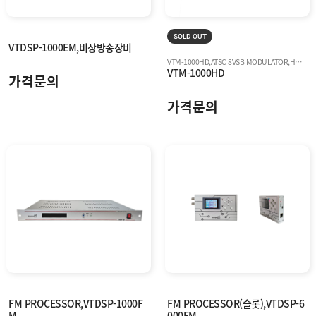
SOLD OUT
VTDSP-1000EM,비상방송장비
VTM-1000HD,ATSC 8VSB MODULATOR,HD엔코드
VTM-1000HD
가격문의
가격문의
FM PROCESSOR,VTDSP-1000F
FM PROCESSOR(슬롯),VTDSP-6
M,
000FM,