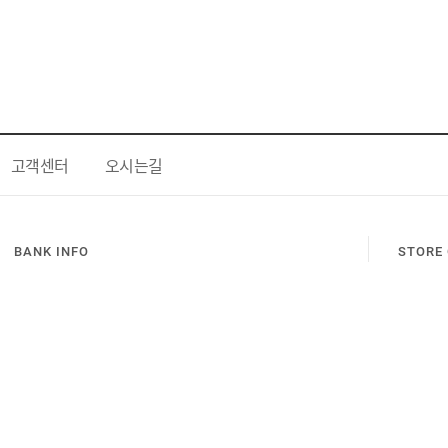
고객센터
오시는길
BANK INFO
STORE 
국민은행 664601-01-280851
농협 351-0731-7877-13
예금주 : 비전셋
장바구니
국민은행 바로가기
농협 바로가기