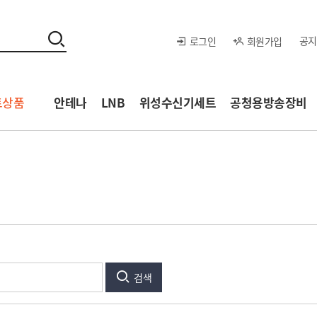
공지
로그인
회원가입
트상품
안테나
LNB
위성수신기세트
공청용방송장비
검색