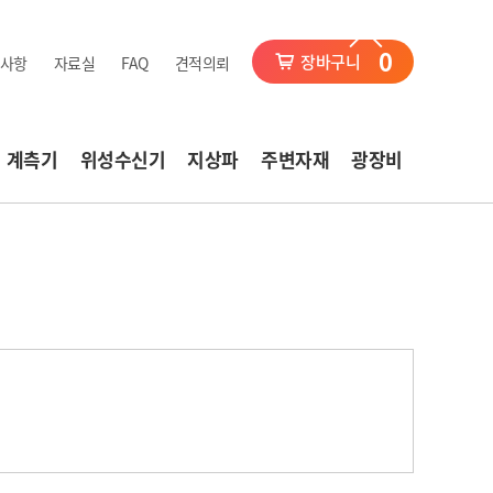
0
장바구니
사항
자료실
FAQ
견적의뢰
계측기
위성수신기
지상파
주변자재
광장비