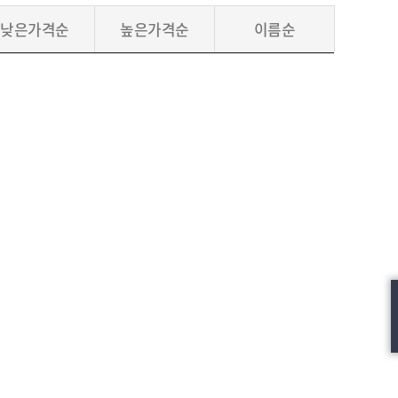
낮은가격순
높은가격순
이름순