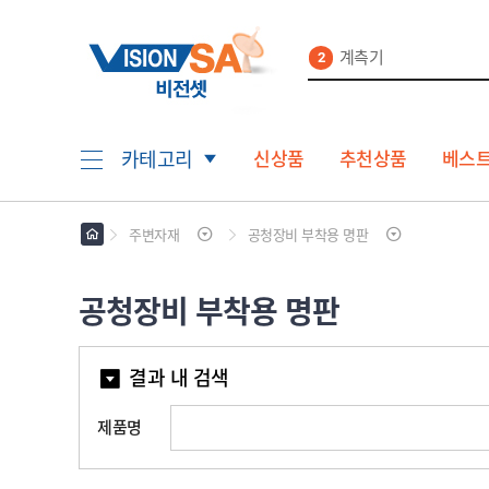
계측기
2
케이블
3
지상파
4
UHD
5
로그인
회원가입
마이페이지
배송조회
안테나
신상품
추천상품
베스
카테고리
1
주변자재
공청장비 부착용 명판
안
테
나
L
공청장비 부착용 명판
N
B
위
성
결과 내 검색
수
공
신
청
기
용
제품명
계
세
방
측
트
송
기
위
장