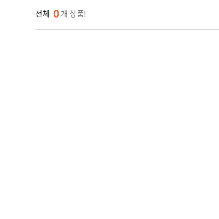
성
비
0
수
전체
개 상품!
지
신
상
기
파
주
변
자
광
재
장
비
고
객
센
M
터
Y
P
회
A
사
G
소
이
E
개
용
안
내