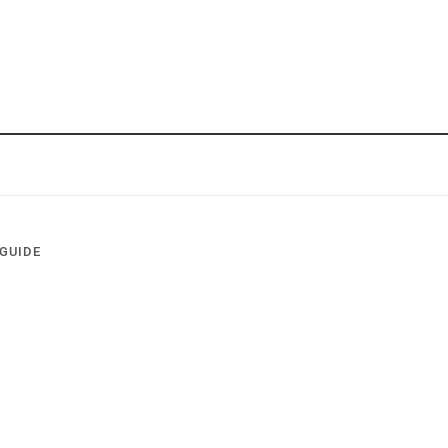
GUIDE
주문배송
FAQ
이벤트
견적의뢰
MYPAGE