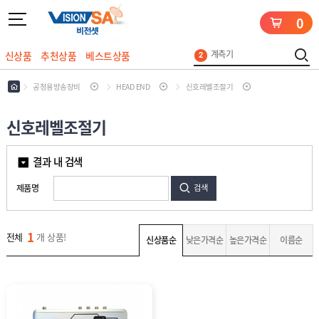
0
UHD
5
안테나
1
계측기
신상품
추천상품
베스트상품
2
케이블
3
로그인
회원가입
마이페이지
배송조회
공청용방송장비
HEAD END
신호레벨조절기
지상파
4
UHD
5
안테나
신호레벨조절기
1
안
결과 내 검색
테
나
L
제품명
검색
N
B
위
성
수
1
전체
개 상품!
공
신상품순
낮은가격순
높은가격순
이름순
신
청
기
용
세
계
방
트
측
송
기
장
위
비
성
수