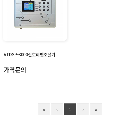
지
신
상
기
파
주
변
자
광
재
장
비
고
객
VTDSP-3000신호레벨조절기
센
M
터
Y
P
가격문의
회
A
사
G
소
E
이
개
용
안
내
«
‹
1
›
»