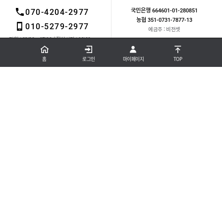
국민은행 664601-01-280851
070-4204-2977
농협 351-0731-7877-13
010-5279-2977
예금주 : 비전셋
평일 : 09:30 ~ 17:00 / 점심시간 : 12:00 ~
13:00
국민은행 바로가기
토, 일요일, 공휴일 휴무
홈
로그인
마이페이지
TOP
농협 바로가기
상호. 비전셋
대표. 서경희
사업자등록번호. 127-47-14916
통신판매신고번호. 제 2014-경기양주-0224호
주소. 경기도 양주시 부흥로 1267번길 57
전화.
070-4204-2977
휴대폰. 010-5279-2977
팩스. 031-840-6860
개인정보보호책임자.
E-mail.
juh0304@naver.com
COPYRIGHT (C) VISIONSAT MALL. ALL RIGHTS RESERVED.
구매안전(에스크로) 서비스
고객님은 안전거래를 위해 현금등으로 결제시 구매자가 보호를 받을 수 있는
구매안전서비스(에스크로)를 이용하실 수 있습니다.
서비스 가입사실 확인