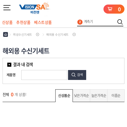
0
UHD
5
안테나
1
계측기
신상품
추천상품
베스트상품
2
케이블
3
로그인
회원가입
마이페이지
배송조회
위성수신기세트
해외용 수신기세트
지상파
4
UHD
5
안테나
해외용 수신기세트
1
안
결과 내 검색
테
나
L
제품명
검색
N
B
위
성
수
0
전체
개 상품!
공
신상품순
낮은가격순
높은가격순
이름순
신
청
기
용
세
계
방
트
측
송
기
장
위
비
성
수